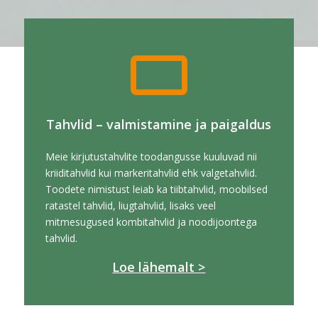
Tahvlid – valmistamine ja paigaldus
Meie kirjutustahvlite toodangusse kuuluvad nii
kriiditahvlid kui markeritahvlid ehk valgetahvlid.
Toodete nimistust leiab ka tiibtahvlid, moobilsed
ratastel tahvlid, liugtahvlid, lisaks veel
mitmesugused kombitahvlid ja noodijoontega
tahvlid.
Loe lähemalt >