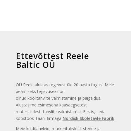
Ettevõttest Reele
Baltic OÜ
OÜ Reele alustas tegevust üle 20 aasta tagasi. Meie
peamiseks tegevuseks on
olnud koolitahvlite valmistamine ja paigaldus.
Alustasime esimesena kaasaegsetest
materjalidest tahvlite valmistamist Eestis, seda
koostöös Taani firmaga
Nordisk Skoletavle Fabrik
.
Meie kriiditahvleid, markeritahvleid, stende ja