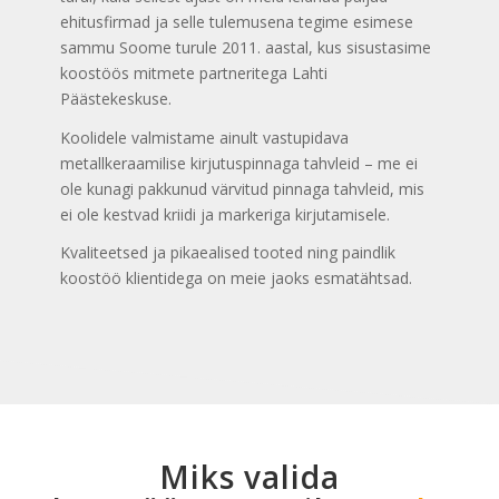
ehitusfirmad ja selle tulemusena tegime esimese
sammu Soome turule 2011. aastal, kus sisustasime
koostöös mitmete partneritega Lahti
Päästekeskuse.
Koolidele valmistame ainult vastupidava
metallkeraamilise kirjutuspinnaga tahvleid – me ei
ole kunagi pakkunud värvitud pinnaga tahvleid, mis
ei ole kestvad kriidi ja markeriga kirjutamisele.
Kvaliteetsed ja pikaealised tooted ning paindlik
koostöö klientidega on meie jaoks esmatähtsad.
Miks valida