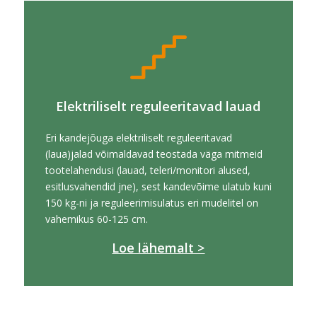
Elektriliselt reguleeritavad lauad
Eri kandejõuga elektriliselt reguleeritavad
(laua)jalad võimaldavad teostada väga mitmeid
tootelahendusi (lauad, teleri/monitori alused,
esitlusvahendid jne), sest kandevõime ulatub kuni
150 kg-ni ja reguleerimisulatus eri mudelitel on
vahemikus 60-125 cm.
Loe lähemalt >