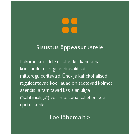
Sisustus õppeasutustele
Pakume koolidele nii ühe- kui kahekohalisi
koolilaudu, nii reguleeritavaid kui
mittereguleeritavaid. Ühe- ja kahekohalised
reguleeritavad koolilauad on seatavad kolmes
asendis ja tarnitavad kas alariiuliga
(“sahtliriiuliga”) või ilma. Laua küljel on koti
riputuskonks.
Loe lähemalt >