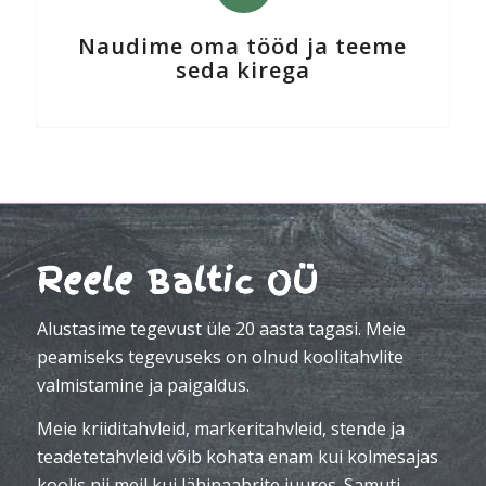
Naudime oma tööd ja teeme
seda kirega
Reele Baltic OÜ
Alustasime tegevust üle 20 aasta tagasi. Meie
peamiseks tegevuseks on olnud koolitahvlite
valmistamine ja paigaldus.
Meie kriiditahvleid, markeritahvleid, stende ja
teadetetahvleid võib kohata enam kui kolmesajas
koolis nii meil kui lähinaabrite juures. Samuti