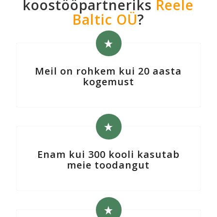
koostööpartneriks
Reele
Baltic OÜ
?
Meil on rohkem kui 20 aasta
kogemust
Enam kui 300 kooli kasutab
meie toodangut