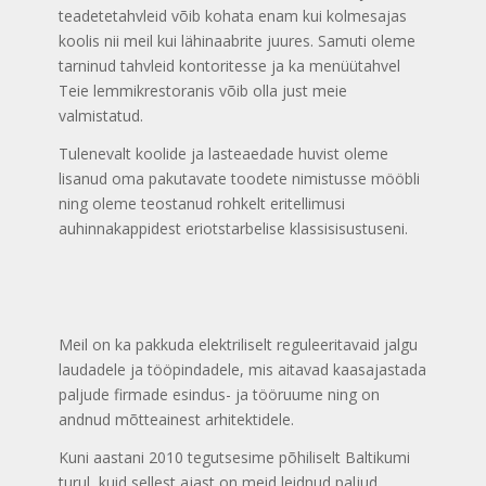
teadetetahvleid võib kohata enam kui kolmesajas
koolis nii meil kui lähinaabrite juures. Samuti oleme
tarninud tahvleid kontoritesse ja ka menüütahvel
Teie lemmikrestoranis võib olla just meie
valmistatud.
Tulenevalt koolide ja lasteaedade huvist oleme
lisanud oma pakutavate toodete nimistusse mööbli
ning oleme teostanud rohkelt eritellimusi
auhinnakappidest eriotstarbelise klassisisustuseni.
Meil on ka pakkuda elektriliselt reguleeritavaid jalgu
laudadele ja tööpindadele, mis aitavad kaasajastada
paljude firmade esindus- ja tööruume ning on
andnud mõtteainest arhitektidele.
Kuni aastani 2010 tegutsesime põhiliselt Baltikumi
turul, kuid sellest ajast on meid leidnud paljud