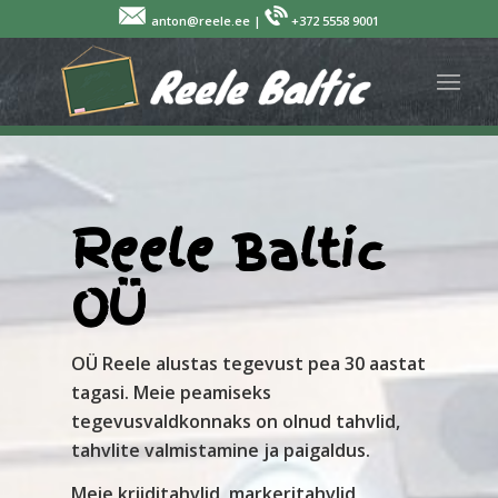
anton@reele.ee |
+372 5558 9001
Reele Baltic
OÜ
OÜ Reele alustas tegevust pea 30 aastat
tagasi. Meie peamiseks
tegevusvaldkonnaks on olnud tahvlid,
tahvlite valmistamine ja paigaldus.
Meie kriiditahvlid, markeritahvlid,