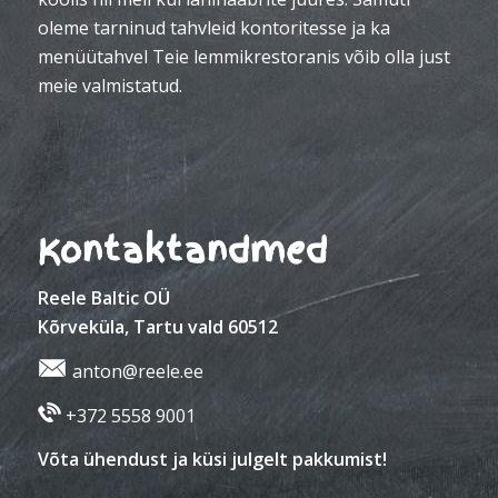
oleme tarninud tahvleid kontoritesse ja ka
menüütahvel Teie lemmikrestoranis võib olla just
meie valmistatud.
Kontaktandmed
Reele Baltic OÜ
Kõrveküla, Tartu vald 60512
anton@reele.ee
+372 5558 9001
Võta ühendust ja küsi julgelt pakkumist!